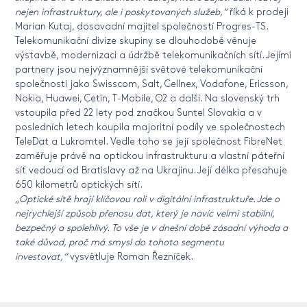
nejen infrastruktury, ale i poskytovaných služeb,“
říká k prodeji
Marian Kutaj, dosavadní majitel společností Progres-TS.
Telekomunikační divize skupiny se dlouhodobě věnuje
výstavbě, modernizaci a údržbě telekomunikačních sítí. Jejími
partnery jsou nejvýznamnější světové telekomunikační
společnosti jako Swisscom, Salt, Cellnex, Vodafone, Ericsson,
Nokia, Huawei, Cetin, T-Mobile, O2 a další. Na slovenský trh
vstoupila před 22 lety pod značkou Suntel Slovakia a v
posledních letech koupila majoritní podíly ve společnostech
TeleDat a Lukromtel. Vedle toho se její společnost FibreNet
zaměřuje právě na optickou infrastrukturu a vlastní páteřní
síť vedoucí od Bratislavy až na Ukrajinu. Její délka přesahuje
650 kilometrů optických sítí.
„Optické sítě hrají klíčovou roli v digitální infrastruktuře. Jde o
nejrychlejší způsob přenosu dat, který je navíc velmi stabilní,
bezpečný a spolehlivý. To vše je v dnešní době zásadní výhoda a
také důvod, proč má smysl do tohoto segmentu
investovat,“
vysvětluje Roman Řezníček.