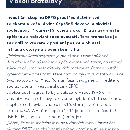
Investiční skupina DRFG prostřednictvím své
telekomunikační divize úspěšně dokončila akvizici
společnosti Progres-TS, která v okolí Bratislavy vlastní
optickou a televizní kabelovou síť. Tato transakce je
tak dalším krokem k posílení pozice v oblasti
infrastruktury na slovenském trhu.
„Telekomunikační segment je pro skupinu velmi důležitý.
Aktuálně v něm působíme na pěti evropských trzích, na kterých
zároveň chceme naše aktivity dále rozšiřovat. Proto neustále
vyhledáváme příležitosti, které nám dávají smysl a tato akvizice
byla jednou z nich,“
říká Roman Řezníček, generální ředitel a
spoluakcionář investiční skupiny DRFG.
Společnost Progres-TS byla založena v roce 1996 a nyní
vlastní v okolí Bratislavy takzvanou hybridní síť. Ta se skládá
z optické a televizní kabelové sítě, která je známá pod
zkratkou CATV. V rámci optické sítě je pak její součástí 10
tisíc FTTH (fiber-to-the-home) přípojek.
„Věřím, že naše společnost bude v dobrých rukou. Investiční
skupina DRFG má zkušenosti i zdroje, které zajistí další rozvoj