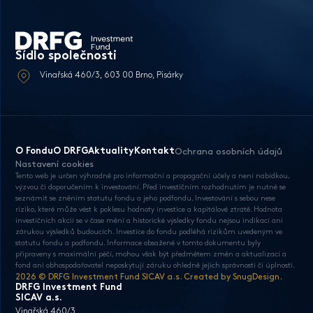
Sídlo společnosti
Vinařská 460/3, 603 00 Brno, Pisárky
O Fondu
O DRFG
Aktuality
Kontakt
Ochrana osobních údajů
Nastavení cookies
Tento web je určen výhradně pro informační a propagační účely a není nabídkou,
výzvou či doporučením k investování. Před investičním rozhodnutím je nutné se
seznámit se zněním statutu fondu a jeho podfondu. Investování s sebou nese
riziko, které může vést k poklesu hodnoty investice a kapitálové ztrátě. Hodnota
investičních akcií se v čase mění a historické výsledky fondu nejsou indikací ani
zárukou výsledků budoucích. Investice do fondu podléhá rizikům uvedeným ve
statutu fondu a podfondu. Informace obsažené v tomto dokumentu byly
připraveny s maximální péčí, mohou však být předmětem změn a aktualizací a
fond ani obhospodařovatel neposkytují záruku ohledně jejich správnosti či úplnosti.
2026 © DRFG Investment Fund SICAV a.s. Created by
SnugDesign
.
DRFG Investment Fund
SICAV a.s.
Vinařská 460/3