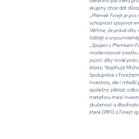
ideálního partnera pro 
skupiny chce dát důra
„Přemek Forejt je pro 
schopnost spojovat em
Věříme, že právě díky 
lidštěji a srozumitelněj
„Spojení s Přemkem Fo
modernizovat značku. P
pozici díky tvrdé prác
blízký,“
doplňuje Micha
Spolupráce s Forejtem 
investory, ale i mladší
společný základ: odbo
metaforu mezi investov
zkušenost a dlouhodob
které DRFG a Forejt sp