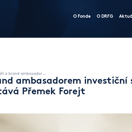
O Fonde
O DRFG
Aktuá
Tváří a brand ambasadorem investiční skupiny DRFG se stává Přemek Forejt
rand ambasadorem investiční 
tává Přemek Forejt