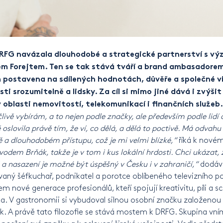
DRFG navázala dlouhodobé a strategické partnerství s 
 Forejtem. Ten se tak stává tváří a brand ambasadorem
 postavena na sdílených hodnotách, důvěře a společné viz
nosti srozumitelně a lidsky. Za cíl si mimo jiné dává i zvýš
 oblasti nemovitostí, telekomunikací i finančních služeb
člivě vybírám, a to nejen podle značky, ale především podle lidí 
slovila právě tím, že ví, co dělá, a dělá to poctivě. Má odvahu 
itě a dlouhodobém přístupu, což je mi velmi blízké,“
říká k novém
odem Brňák, takže je v tom i kus lokální hrdosti. Chci ukázat
li a nasazení je možné být úspěšný v Česku i v zahraničí,“
dodává
vaný šéfkuchař, podnikatel a porotce oblíbeného televizního 
em nové generace profesionálů, kteří spojují kreativitu, píli a
ka. V gastronomii si vybudoval silnou osobní značku založenou 
ak. A právě tato filozofie se stává mostem k DRFG. Skupina vní