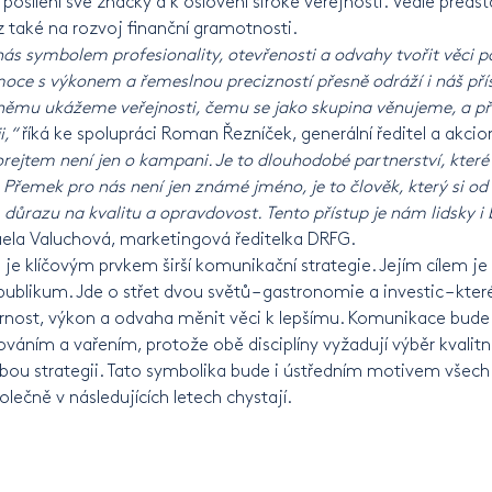
posílení své značky a k oslovení široké veřejnosti. Vedle předst
z také na rozvoj finanční gramotnosti.
nás symbolem profesionality, otevřenosti a odvahy tvořit věci 
oce s výkonem a řemeslnou precizností přesně odráží i náš přís
němu ukážeme veřejnosti, čemu se jako skupina věnujeme, a při
i,“
říká ke spolupráci Roman Řezníček, generální ředitel a akci
rejtem není jen o kampani. Je to dlouhodobé partnerství, kte
řemek pro nás není jen známé jméno, je to člověk, který si od
i, důrazu na kvalitu a opravdovost. Tento přístup je nám lidsky 
ela Valuchová, marketingová ředitelka DRFG.
je klíčovým prvkem širší komunikační strategie. Jejím cílem je
 publikum. Jde o střet dvou světů – gastronomie a investic – kte
rnost, výkon a odvaha měnit věci k lepšímu. Komunikace bude
áním a vařením, protože obě disciplíny vyžadují výběr kvalitní
ou strategii. Tato symbolika bude i ústředním motivem všech 
olečně v následujících letech chystají.