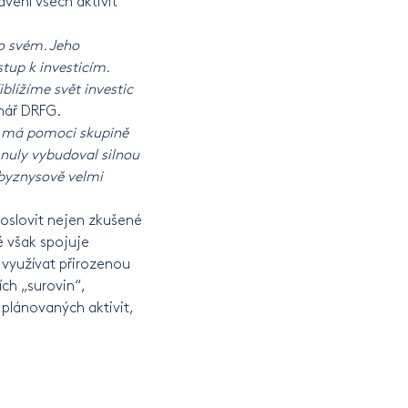
avení všech aktivit
po svém. Jeho
tup k investicím.
blížíme svět investic
onář DRFG.
ré má pomoci skupině
 nuly vybudoval silnou
i byznysově velmi
 oslovit nejen zkušené
ré však spojuje
 využívat přirozenou
ch „surovin“,
plánovaných aktivit,