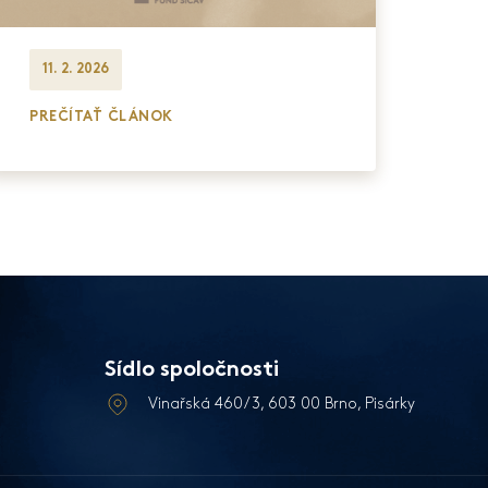
11. 2. 2026
PREČÍTAŤ ČLÁNOK
Sídlo spoločnosti
Vinařská 460/3, 603 00 Brno, Pisárky