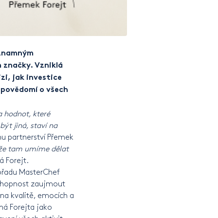
významným
 značky. Vzniklá
i, jak investice
it povědomí o všech
.
a hodnot, které
být jiná, staví na
u partnerství Přemek
, že tam umíme dělat
 Forejt.
pořadu MasterChef
 schopnost zaujmout
na kvalitě, emocích a
má Forejta jako