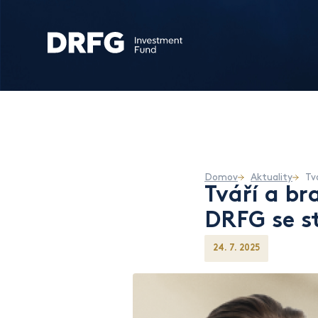
Domov
Aktuality
Tváří a b
DRFG se s
24. 7. 2025